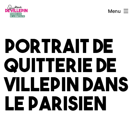
Aller
Quitterie
Menu
au
de
contenu
Villepin
Portrait de
Quitterie de
Villepin dans
Le Parisien