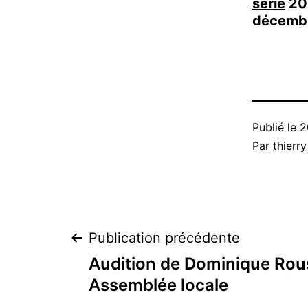
série
20 
décembr
Publié le
2
Par
thierry
Navigation
Publication précédente
Audition de Dominique Ro
de
Assemblée locale