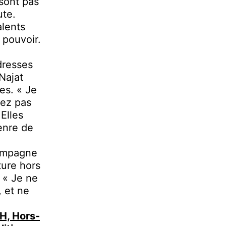
 sont pas
ute.
alents
 pouvoir.
dresses
Najat
es. « Je
gez pas
Elles
enre de
campagne
ture hors
. « Je ne
, et ne
H, Hors-