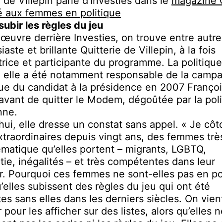
e de Villepin parle d’Investies dans le
magazine 
é aux femmes en politique
subir les règles du jeu
œuvre derrière Investies, on trouve entre autre
iaste et brillante Quitterie de Villepin, à la fois
trice et participante du programme. La politique,
: elle a été notamment responsable de la camp
e du candidat à la présidence en 2007 Franço
avant de quitter le Modem, dégoûtée par la poli
nne.
hui, elle dresse un constat sans appel. « Je côt
extraordinaires depuis vingt ans, des femmes très
ématique qu’elles portent – migrants, LGBTQ,
ie, inégalités – et très compétentes dans leur
r. Pourquoi ces femmes ne sont-elles pas en po
’elles subissent des règles du jeu qui ont été
tes sans elles dans les derniers siècles. On vien
pour les afficher sur des listes, alors qu’elles 