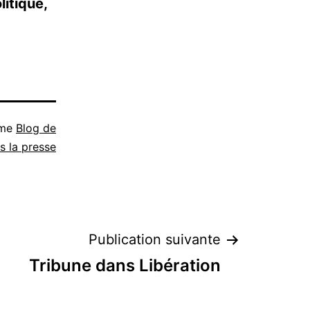
litique,
mme
Blog de
s la presse
Publication suivante
Tribune dans Libération