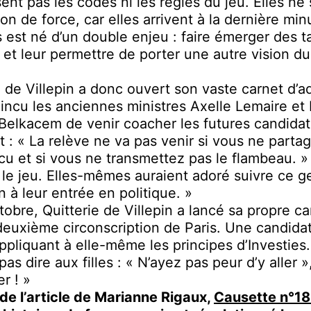
ent pas les codes ni les règles du jeu. Elles ne
ion de force, car elles arrivent à la dernière min
s est né d’un double enjeu : faire émerger des t
 et leur permettre de porter une autre vision du
e de Villepin a donc ouvert son vaste carnet d’a
incu les anciennes ministres Axelle Lemaire et 
Belkacem de venir coacher les futures candidat
dit : « La relève ne va pas venir si vous ne parta
cu et si vous ne transmettez pas le flambeau. » 
 le jeu. Elles-mêmes auraient adoré suivre ce g
n à leur entrée en politique. »
tobre, Quitterie de Villepin a lancé sa propre 
deuxième circonscription de Paris. Une candida
’appliquant à elle-même les principes d’Investies
as dire aux filles : « N’ayez pas peur d’y aller »
er ! »
 de l’article de Marianne Rigaux,
Causette n°18