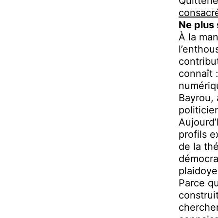
Quitteri
consacr
Ne plus 
À la man
l’enthous
contribu
connaît 
numériqu
Bayrou, 
politicie
Aujourd’
profils 
de la th
démocrat
plaidoye
Parce qu
construi
chercher 