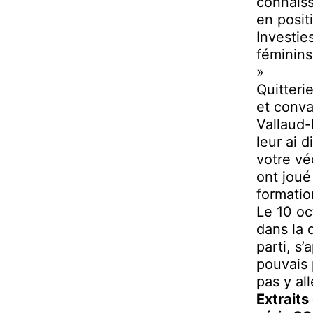
connaiss
en posit
Investie
féminins
»
Quitteri
et conva
Vallaud-
leur ai 
votre vé
ont joué
formatio
Le 10 oc
dans la 
parti, s
pouvais p
pas y all
Extraits