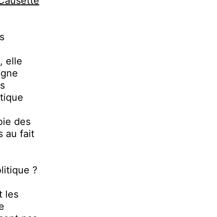
Causette
s
 elle
agne
is
tique
oie des
 au fait
litique ?
t les
ne