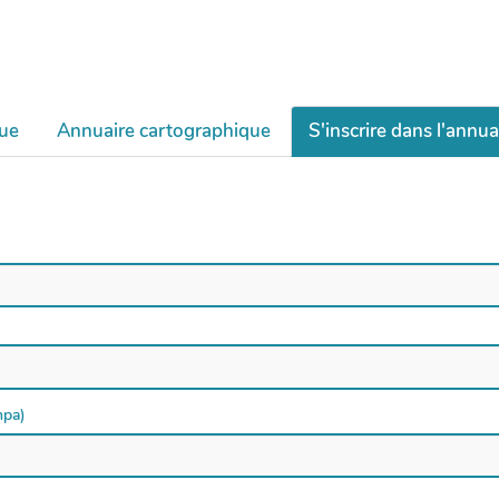
que
Annuaire cartographique
S'inscrire dans l'annua
mpa)