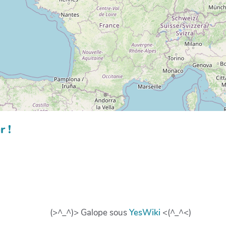
r !
(>^_^)> Galope sous
YesWiki
<(^_^<)