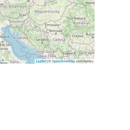
Leaflet
| ©
OpenStreetMap
contributors