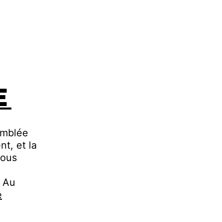
e
semblée
t, et la
nous
. Au
Réparer
e
la
démocratie