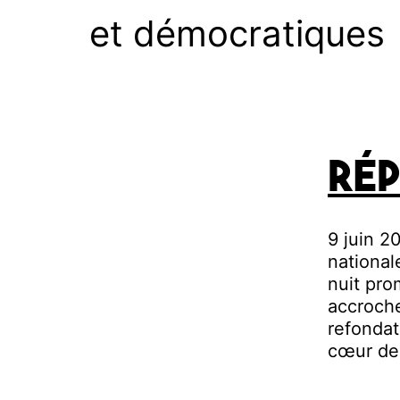
et démocratiques
Rép
9 juin 2
national
nuit pro
accroche
refondat
cœur de 