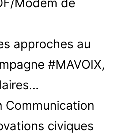
 UDF/Modem de
lles approches au
 campagne #MAVOIX,
idaires…
en Communication
ovations civiques