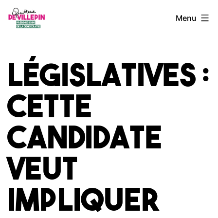
Aller
Quitterie
Menu
au
de
contenu
Villepin
Législatives :
cette
candidate
veut
impliquer