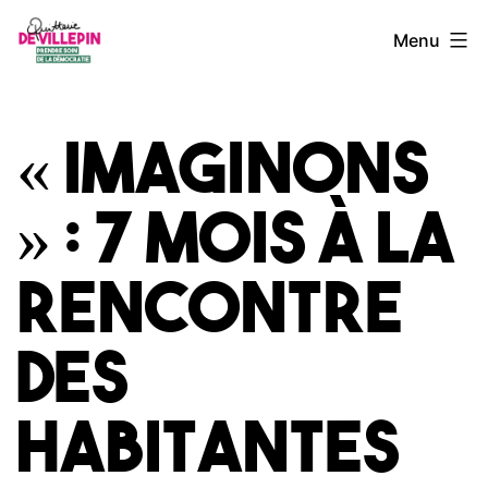
Aller
Quitterie
Menu
au
de
contenu
Villepin
« Imaginons
» : 7 mois à la
rencontre
des
habitantes