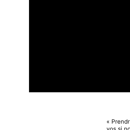
« Prendr
vos si n