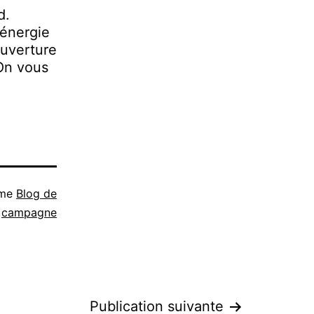
d.
 énergie
ouverture
 On vous
mme
Blog de
campagne
Publication suivante