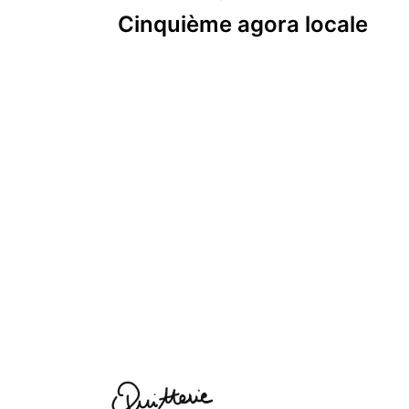
Navigation
Cinquième agora locale
de
l’article